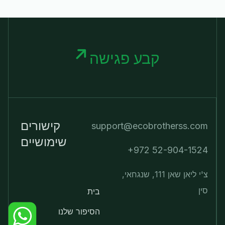
קבע פגישה
קישורים
support@ecobrotherss.com
שימושיים
+972 52-904-1524
צ'י ליאן שאן 111, שנגחאי,
סין
בית
הסיפור שלנו